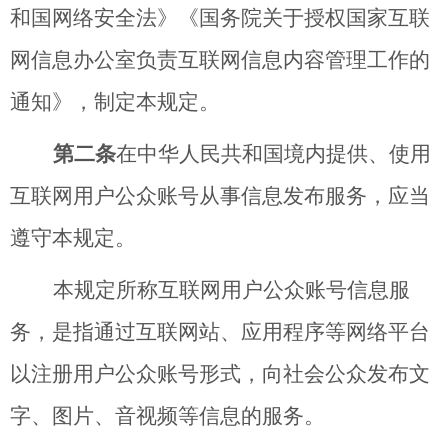
和国网络安全法》《国务院关于授权国家互联
网信息办公室负责互联网信息内容管理工作的
通知》，制定本规定。
第二条
在中华人民共和国境内提供、使用
互联网用户公众账号从事信息发布服务，应当
遵守本规定。
本规定所称互联网用户公众账号信息服
务，是指通过互联网站、应用程序等网络平台
以注册用户公众账号形式，向社会公众发布文
字、图片、音视频等信息的服务。