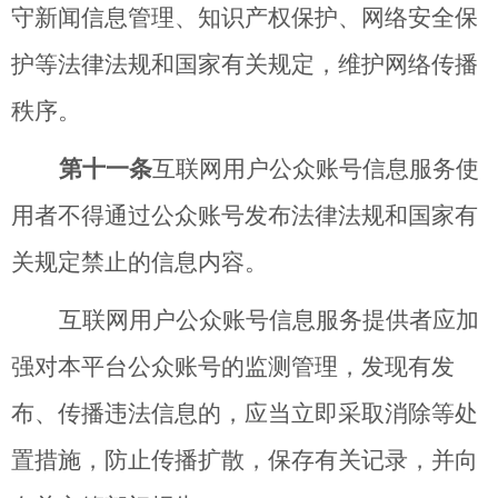
守新闻信息管理、知识产权保护、网络安全保
护等法律法规和国家有关规定，维护网络传播
秩序。
第十一条
互联网用户公众账号信息服务使
用者不得通过公众账号发布法律法规和国家有
关规定禁止的信息内容。
互联网用户公众账号信息服务提供者应加
强对本平台公众账号的监测管理，发现有发
布、传播违法信息的，应当立即采取消除等处
置措施，防止传播扩散，保存有关记录，并向