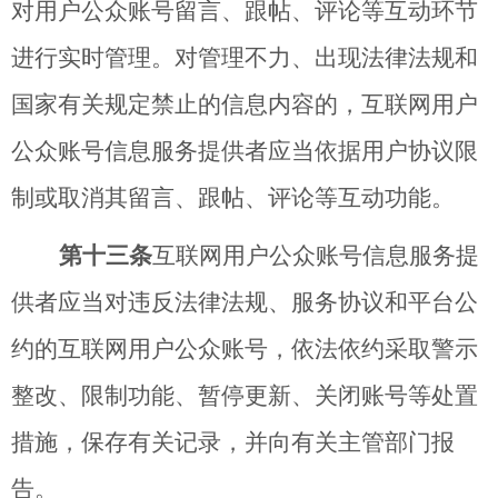
对用户公众账号留言、跟帖、评论等互动环节
进行实时管理。对管理不力、出现法律法规和
国家有关规定禁止的信息内容的，互联网用户
公众账号信息服务提供者应当依据用户协议限
制或取消其留言、跟帖、评论等互动功能。
第十三条
互联网用户公众账号信息服务提
供者应当对违反法律法规、服务协议和平台公
约的互联网用户公众账号，依法依约采取警示
整改、限制功能、暂停更新、关闭账号等处置
措施，保存有关记录，并向有关主管部门报
告。