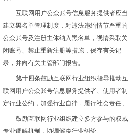
互联网用户公众账号信息服务提供者应当
建立黑名单管理制度，对违法违约情节严重的
公众账号及注册主体纳入黑名单，视情采取关
闭账号、禁止重新注册等措施，保存有关记
录，并向有关主管部门报告。
第十四条
鼓励互联网行业组织指导推动互
联网用户公众账号信息服务提供者、使用者制
定行业公约，加强行业自律，履行社会责任。
鼓励互联网行业组织建立多方参与的权威
专业调解机制，协调解决行业纠纷。