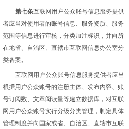
第七条
互联网用户公众账号信息服务提供
者应当对使用者的账号信息、服务资质、服务
范围等信息进行审核，分类加注标识，并向所
在地省、自治区、直辖市互联网信息办公室分
类备案。
互联网用户公众账号信息服务提供者应当
根据用户公众账号的注册主体、发布内容、账
号订阅数、文章阅读量等建立数据库，对互联
网用户公众账号实行分级分类管理，制定具体
管理制度并向国家或省、自治区、直辖市互联