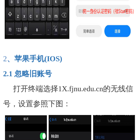
2
、
苹果手机
(IOS)
2.1
忽略旧账号
打开终端选择
1X.fjnu.edu.cn
的无线信
号，设置参照下图：